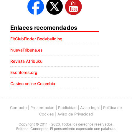
Enlaces recomendados
FitClubFinder Bodybuilding
NuevaTribuna.es
Revista Afribuku
Escritores.org
Casino online Colombia
Contacto
|
Presentación
|
Publicidad
|
Aviso legal
|
Política de
Cookies
|
Aviso de Privacidad
Copyright © 2011 - 2026. Todos los derechos reservados.
Editorial Conceptos. El pensamiento expresado con palabras.