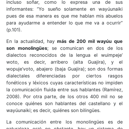
incluso soñar, como lo expresa una de sus
informantes: “Yo sueño solamente en wayúunaiki
pues de esa manera es que me hablan mis abuelos
para ayudarme a entender lo que me va a ocurrir”
(p.101).
En la actualidad, hay
más de 200 mil wayúu que
son monolingües
; se comunican en dos de los
dialectos reconocidos de la lengua el wuimpeje’
woto, es decir, arribero (alta Guajira), y el
wopuje’voto, abajero (baja Guajira); son dos formas
dialectales diferenciadas por ciertos rasgos
fonéticos y léxicos cuyas características no impiden
la comunicación fluida entre sus hablantes (Ramírez,
2008). Por otra parte, de los otros 400 mil no se
conoce quiénes son hablantes del castellano y el
wayúunaiki; es decir, quiénes son bilingües.
La comunicación entre los monolingües es de
naturaleza oral; no obstante, hay un sistema de