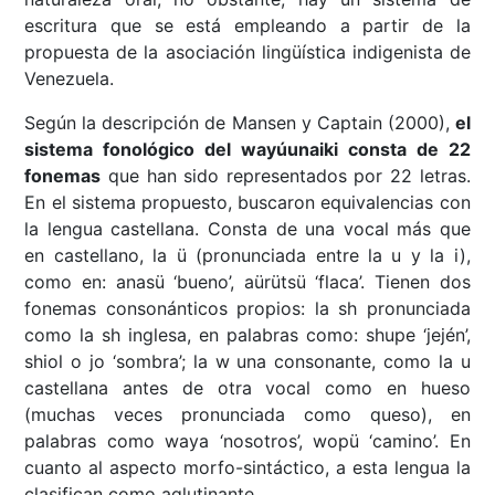
escritura que se está empleando a partir de la
propuesta de la asociación lingüística indigenista de
Venezuela.
Según la descripción de Mansen y Captain (2000),
el
sistema fonológico del wayúunaiki consta de 22
fonemas
que han sido representados por 22 letras.
En el sistema propuesto, buscaron equivalencias con
la lengua castellana. Consta de una vocal más que
en castellano, la ü (pronunciada entre la u y la i),
como en: anasü ‘bueno’, aürütsü ‘flaca’. Tienen dos
fonemas consonánticos propios: la sh pronunciada
como la sh inglesa, en palabras como: shupe ‘jején’,
shiol o jo ‘sombra’; la w una consonante, como la u
castellana antes de otra vocal como en hueso
(muchas veces pronunciada como queso), en
palabras como waya ‘nosotros’, wopü ‘camino’. En
cuanto al aspecto morfo-sintáctico, a esta lengua la
clasifican como aglutinante.