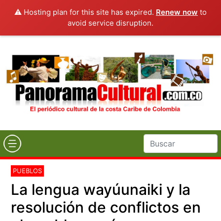
⚠️ Hosting plan for this site has expired.
Renew now
to
avoid service disruption.
PUEBLOS
La lengua wayúunaiki y la
resolución de conflictos en