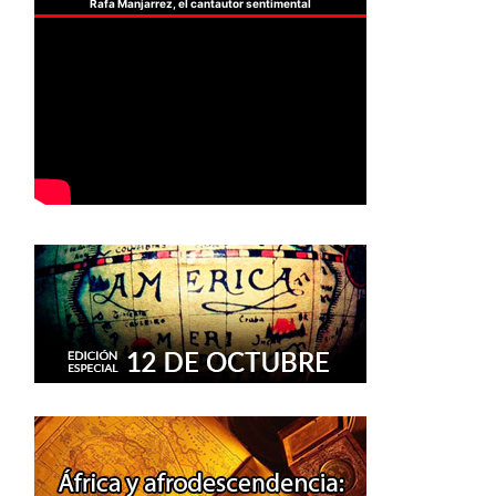
Rafa Manjarrez, el cantautor sentimental