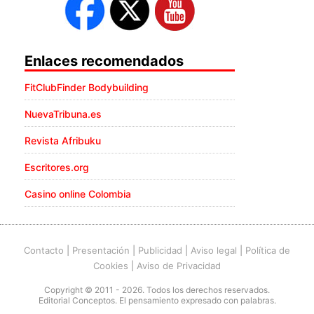
Enlaces recomendados
FitClubFinder Bodybuilding
NuevaTribuna.es
Revista Afribuku
Escritores.org
Casino online Colombia
Contacto
|
Presentación
|
Publicidad
|
Aviso legal
|
Política de
Cookies
|
Aviso de Privacidad
Copyright © 2011 - 2026. Todos los derechos reservados.
Editorial Conceptos. El pensamiento expresado con palabras.