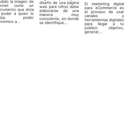
ndido la imagen de
diseño de una página
El marketing digital
ternet como un
web para niños debe
para eCommerce es
strumento que dota
elaborarse de una
el proceso de usar
 poder a quien lo
manera muy
canales y
iliza: poder
consciente, en donde
herramientas digitales
nómico a...
se identifique...
para llegar a tu
público objetivo,
generar...