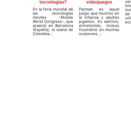
tecnologías?
videojuegos
ve
In
En la feria mundial de
Pacman es aquel
in
las tecnologías
juego que muchos en
de
móviles –Mobile
la infancia y adultez
ut
World Congress–, que
jugamos. Es adictivo,
eco
acaeció en Barcelona
entretenido, incluso
(España), el stand de
frustrante en muchas
Colombia...
ocasiones....