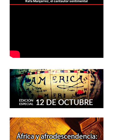
Rafa Manjarrez, el cantautor sentimental