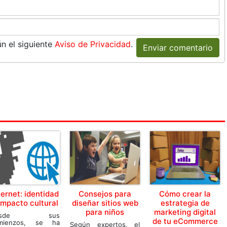
n el siguiente
Aviso de Privacidad
.
Enviar comentario
ternet: identidad
Consejos para
Cómo crear la
impacto cultural
diseñar sitios web
estrategia de
para niños
marketing digital
esde sus
de tu eCommerce
mienzos, se ha
Según expertos, el