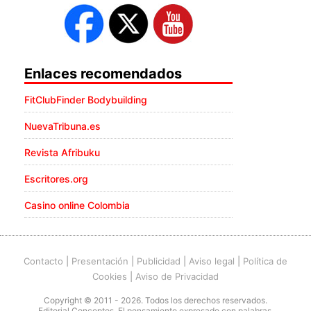
Enlaces recomendados
FitClubFinder Bodybuilding
NuevaTribuna.es
Revista Afribuku
Escritores.org
Casino online Colombia
Contacto
|
Presentación
|
Publicidad
|
Aviso legal
|
Política de
Cookies
|
Aviso de Privacidad
Copyright © 2011 - 2026. Todos los derechos reservados.
Editorial Conceptos. El pensamiento expresado con palabras.