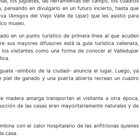
l, los juguetes, las herramientas del campo, los cuadros
, pensando en divulgarlo en un futuro incierto, hasta que
iva (Amigos del Viejo Valle de Upar) que les asistió para
tico museo.
mado en un punto turístico de primera línea al que acuden
re sus mayores difusores está la guía turística vallenata,
s los visitantes como una forma de conocer el Valledupar
lica.
guate –símbolo de la ciudad– anuncia el lugar. Luego, ya
de piel de ganado y una puerta abierta recrean un cuadro
e madera amarga transportan el visitante a otra época,
rucción de las casas eran mayoritariamente naturales y de
combina con el calor hospitalario de las anfitrionas quienes
la casa.