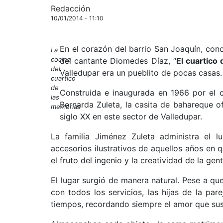
Redacción
10/01/2014 - 11:10
En el corazón del barrio San Joaquín, con
La
cocina
del cantante Diomedes Díaz, “
El cuartico
del
Valledupar era un pueblito de pocas casas.
cuartico
de
Construida e inaugurada en 1966 por el 
las
Bernarda Zuleta, la casita de bahareque o
memorias
siglo XX en este sector de Valledupar.
La familia Jiménez Zuleta administra el 
accesorios ilustrativos de aquellos años en
el fruto del ingenio y la creatividad de la gent
El lugar surgió de manera natural. Pese a qu
con todos los servicios, las hijas de la par
tiempos, recordando siempre el amor que sus