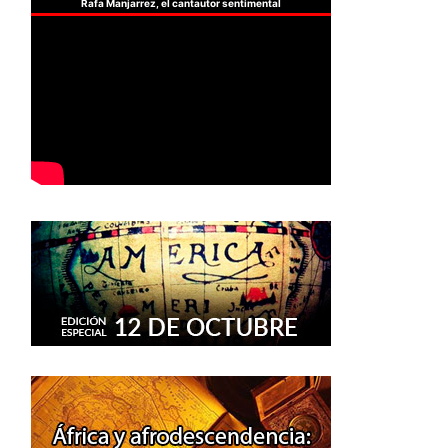
Rafa Manjarrez, el cantautor sentimental