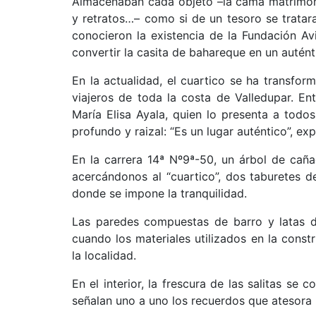
Almacenaban cada objeto –la cama matrimonia
y retratos…– como si de un tesoro se tratara
conocieron la existencia de la Fundación Av
convertir la casita de bahareque en un autén
En la actualidad, el cuartico se ha transfor
viajeros de toda la costa de Valledupar. Ent
María Elisa Ayala, quien lo presenta a todo
profundo y raizal: “Es un lugar auténtico”, exp
En la carrera 14ª Nº9ª-50, un árbol de caña
acercándonos al “cuartico”, dos taburetes 
donde se impone la tranquilidad.
Las paredes compuestas de barro y latas d
cuando los materiales utilizados en la const
la localidad.
En el interior, la frescura de las salitas se 
señalan uno a uno los recuerdos que atesora 