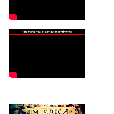
Rafa Manjarrez, el cantautor sentimental