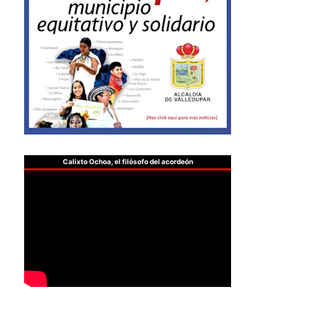
Calixto Ochoa, el filósofo del acordeón