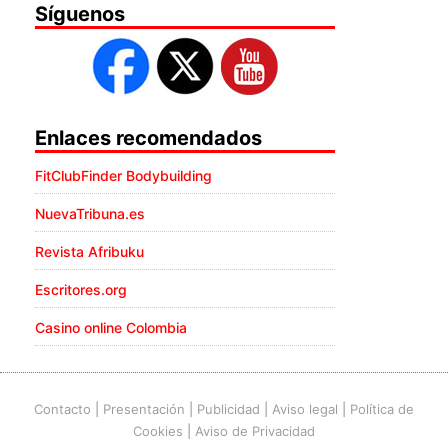
Síguenos
Enlaces recomendados
FitClubFinder Bodybuilding
NuevaTribuna.es
Revista Afribuku
Escritores.org
Casino online Colombia
Contacto
|
Presentación
|
Publicidad
|
Aviso legal
|
Política de
Cookies
|
Aviso de Privacidad