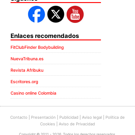
Enlaces recomendados
FitClubFinder Bodybuilding
NuevaTribuna.es
Revista Afribuku
Escritores.org
Casino online Colombia
Contacto
|
Presentación
|
Publicidad
|
Aviso legal
|
Política de
Cookies
|
Aviso de Privacidad
Copyright © 2011 - 2026. Todos los derechos reservados.