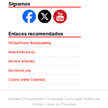
Síguenos
Enlaces recomendados
FitClubFinder Bodybuilding
NuevaTribuna.es
Revista Afribuku
Escritores.org
Casino online Colombia
Contacto
|
Presentación
|
Publicidad
|
Aviso legal
|
Política de
Cookies
|
Aviso de Privacidad