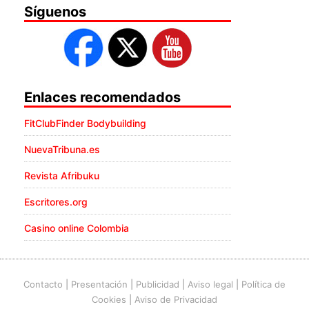
Síguenos
Enlaces recomendados
FitClubFinder Bodybuilding
NuevaTribuna.es
Revista Afribuku
Escritores.org
Casino online Colombia
Contacto
|
Presentación
|
Publicidad
|
Aviso legal
|
Política de
Cookies
|
Aviso de Privacidad