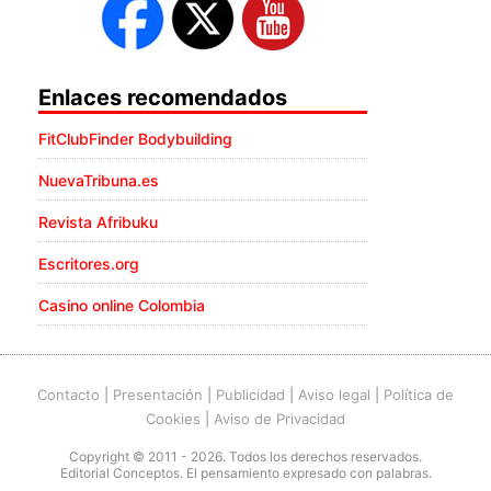
Enlaces recomendados
FitClubFinder Bodybuilding
NuevaTribuna.es
Revista Afribuku
Escritores.org
Casino online Colombia
Contacto
|
Presentación
|
Publicidad
|
Aviso legal
|
Política de
Cookies
|
Aviso de Privacidad
Copyright © 2011 - 2026. Todos los derechos reservados.
Editorial Conceptos. El pensamiento expresado con palabras.