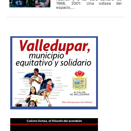
1968, 2001: Una odisea del
espacio,...
Calixto Ochoa, el filósofo del acordeón