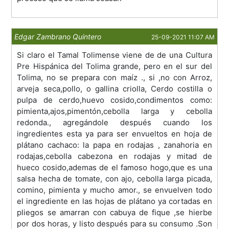
Edgar Zambrano Quintero
25-09-2021 11:07 AM
Si claro el Tamal Tolimense viene de de una Cultura
Pre Hispánica del Tolima grande, pero en el sur del
Tolima, no se prepara con maíz ., si ,no con Arroz,
arveja seca,pollo, o gallina criolla, Cerdo costilla o
pulpa de cerdo,huevo cosido,condimentos como:
pimienta,ajos,pimentón,cebolla larga y cebolla
redonda., agregándole después cuando los
ingredientes esta ya para ser envueltos en hoja de
plátano cachaco: la papa en rodajas , zanahoria en
rodajas,cebolla cabezona en rodajas y mitad de
hueco cosido,ademas de el famoso hogo,que es una
salsa hecha de tomate, con ajo, cebolla larga picada,
comino, pimienta y mucho amor., se envuelven todo
el ingrediente en las hojas de plátano ya cortadas en
pliegos se amarran con cabuya de fique ,se hierbe
por dos horas, y listo después para su consumo .Son