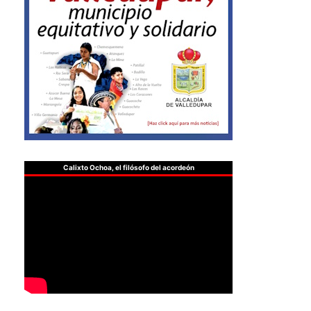
Calixto Ochoa, el filósofo del acordeón