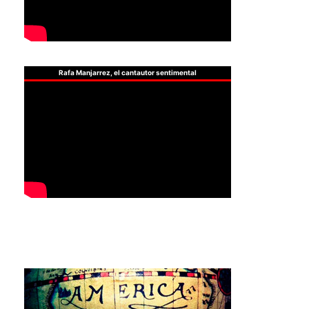
Rafa Manjarrez, el cantautor sentimental