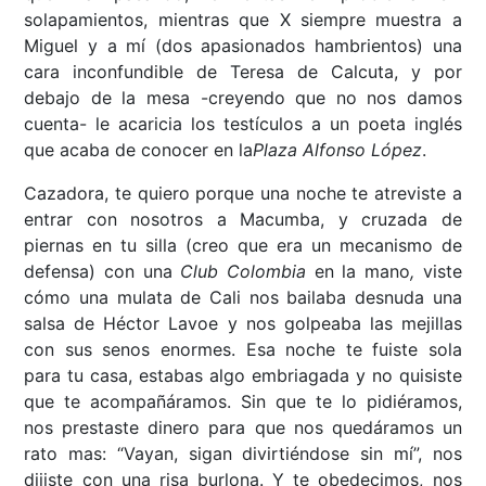
solapamientos, mientras que X siempre muestra a
Miguel y a mí (dos apasionados hambrientos) una
cara inconfundible de Teresa de Calcuta, y por
debajo de la mesa -creyendo que no nos damos
cuenta- le acaricia los testículos a un poeta inglés
que acaba de conocer en la
Plaza Alfonso López
.
Cazadora, te quiero porque una noche te atreviste a
entrar con nosotros a Macumba, y cruzada de
piernas en tu silla (creo que era un mecanismo de
defensa) con una
Club Colombia
en la mano
,
viste
cómo una mulata de Cali nos bailaba desnuda una
salsa de Héctor Lavoe y nos golpeaba las mejillas
con sus senos enormes. Esa noche te fuiste sola
para tu casa, estabas algo embriagada y no quisiste
que te acompañáramos. Sin que te lo pidiéramos,
nos prestaste dinero para que nos quedáramos un
rato mas: “Vayan, sigan divirtiéndose sin mí”, nos
dijiste con una risa burlona. Y te obedecimos, nos