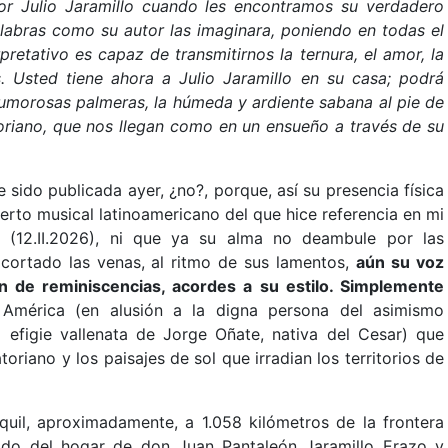
or Julio Jaramillo cuando les encontramos su verdadero
alabras como su autor las imaginara, poniendo en todas el
pretativo es capaz de transmitirnos la ternura, el amor, la
. Usted tiene ahora a Julio Jaramillo en su casa; podrá
 rumorosas palmeras, la húmeda y ardiente sabana al pie de
toriano, que nos llegan como en un ensueño a través de su
sido publicada ayer, ¿no?, porque, así su presencia física
ierto musical latinoamericano del que hice referencia en mi
(12.II.2026), ni que ya su alma no deambule por las
ortado las venas, al ritmo de sus lamentos,
aún su voz
n de reminiscencias, acordes a su estilo. Simplemente
 América (en alusión a la digna persona del asimismo
la efigie vallenata de Jorge Oñate, nativa del Cesar) que
oriano y los paisajes de sol que irradian los territorios de
quil, aproximadamente, a 1.058 kilómetros de la frontera
ido del hogar de don Juan Pantaleón Jaramillo Erazo y