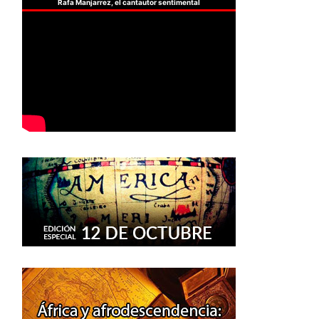
Rafa Manjarrez, el cantautor sentimental