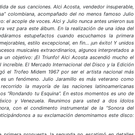
ida de sus canciones. Alci Acosta, vendedor insuperable,
asa” colombiana, acompañado del no menos famoso Julio
o: el acople de voces. Alci y Julio nunca antes unieron sus
a vez para este álbum. En la realización de una idea del
uedáramos estupefactos cuando escuchamos la primera
nmejorables, estilo excepcional, en fin… ¡un éxito! Y unidos
sucesos musicales extraordinarios, algunos interpretados a
a un objetivo: ¡El Triunfo! Alci Acosta ascendió mucho el
 increíble. El Mercado Internacional del Disco y la Edición
rgó el Trofeo Midem 1967 por ser el artista nacional más
es un fenómeno. Julio Jaramillo es más veterano como
 recorrido la mayoría de las naciones latinoamericanas
mos “Rondando tu Esquina”. En estos momentos es uno de
éxico y Venezuela. Reunimos para usted a dos ídolos
hora, con el condimento instrumental de la “Sonora del
nticipándonos a su exclamación denominamos este disco:
la primera propuesta, la segunda no escatimó en detalles