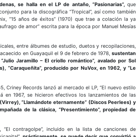
denas, se halla en el LP de antaño, “Pasionarias”,
que
conjunto para la discográfica “Tropical”, así como también
ix, “15 años de éxitos” (1970) que trae a colación la ya
Naufrago de amor” escrita para la época por Manuel Mesías
ales, entre álbumes de estudio, duetos y recopilaciones,
, acaecido en Guayaquil el 9 de febrero de 1978,
sustentan
“Julio Jaramillo – El criollo romántico”, avalado por Sol
), “Caraqueñita”, producido por NuVox, en 1962, y “Le
5, Criney Records lanzó al mercado el LP, “El nuevo estilo
lá en 1967, se hicieron efectivos los lanzamientos de las
 (Virrey), “Llamándote eternamente” (Discos Peerlees) y
mpañada de la clásica, “Presentimiento”, propiedad de
, “El contragolpe”, incluido en la lista de canciones de
icanita!”,
prácticamente, se puede decir que convirtió a