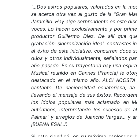
“…Dos astros populares, valorados en la med
se acerca otra vez al gusto de la “Gran M
Jaramillo. Hay algo sorprendente en este disc
voces. Lo hacen exclusivamente y por primer
productor Guillermo Diez. De allí que q
grabación: sincronización ideal, contrastes i
al éxito de esta iniciativa, concurren doce 
dúos y otros individualmente, señalados par
año pasado. En su trayectoria hay una espiral
Musical reunido en Cannes (Francia) le oto
destacado en el mismo año. ALCI ACOSTA 
cantante. De nacionalidad ecuatoriana, ha
llevando el mensaje de sus éxitos. Recorde
los ídolos populares más aclamado en M
auténticos, interpretando los sucesos de a
Palmar” y arreglos de Juancho Vargas… y a
¡BUENA ESA!...”.
Si esto significó, en su máximo esplendor, 