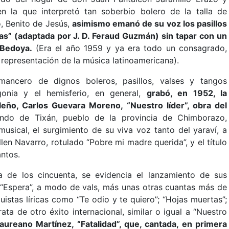
n la que interpretó tan soberbio bolero de la talla de
, Benito de Jesús,
asimismo emanó de su voz los pasillos
ras” (adaptada por J. D. Feraud Guzmán) sin tapar con un
 Bedoya.
(Era el año 1959 y ya era todo un consagrado,
a representación de la música latinoamericana).
mancero de dignos boleros, pasillos, valses y tangos
gonia y el hemisferio, en general,
grabó, en 1952, la
leño, Carlos Guevara Moreno, “Nuestro líder”, obra del
ndo de Tixán, pueblo de la provincia de Chimborazo,
usical, el surgimiento de su viva voz tanto del yaraví, a
en Navarro, rotulado “Pobre mi madre querida”, y el título
ntos.
 de los cincuenta, se evidencia el lanzamiento de sus
 “Espera”, a modo de vals, más unas otras cuantas más de
quistas líricas como “Te odio y te quiero”; “Hojas muertas”;
rata de otro éxito internacional, similar o igual a “Nuestro
aureano Martínez, “Fatalidad”, que, cantada, en primera