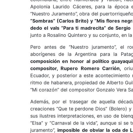
Apolonia Laurido Cáceres, para la época e
“Nuestro Juramento”, obra del puertorriqueño
“Sombras” (Carlos Brito) y “Mis flores neg
dedo el vals “Para ti madrecita” de Sergio
junto a Rosalino Quintero y su conjunto, en l
Pero antes de “Nuestro juramento”, el ro
aborígenes de la Argentina para la Pata
composición en honor al político guayaqui
compositor, Rupero Romero Carrión,
oriu
Ecuador, y posterior a este acontecimiento m
ritmo de habanera, propiedad de Alberto Guill
“Mi corazón” del compositor Gonzalo Vera Sa
Además, por el trasegar de aquella década
creaciones “Que te perdone Dios” (Bolero) y
sus ilustres interpretaciones, en uso de bien
“Elsa” y “Carnaval de la vida”, aunque si se t
juramento”,
imposible de obviar la oda de L