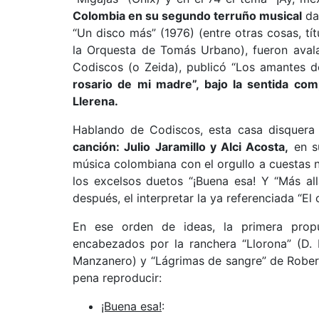
Colombia en su segundo terruño musical
dad
“Un disco más” (1976) (entre otras cosas, tít
la Orquesta de Tomás Urbano), fueron avala
Codiscos (o Zeida), publicó “Los amantes d
rosario de mi madre”, bajo la sentida co
Llerena.
Hablando de Codiscos, esta casa disquer
canción: Julio Jaramillo y Alci Acosta,
en s
música colombiana con el orgullo a cuestas n
los excelsos duetos “¡Buena esa! Y “Más al
después, el interpretar la ya referenciada “El 
En ese orden de ideas, la primera prop
encabezados por la ranchera “Llorona” (D. 
Manzanero) y “Lágrimas de sangre” de Robert
pena reproducir:
¡Buena esa!
: