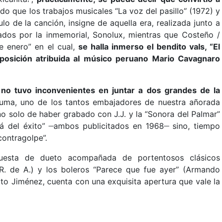
o que los trabajos musicales “La voz del pasillo” (1972) y
ulo de la canción, insigne de aquella era, realizada junto a
dos por la inmemorial, Sonolux, mientras que Costeño /
e enero” en el cual,
se halla inmerso el bendito vals, “El
mposición atribuida al músico peruano Mario Cavagnaro
a
no tuvo inconvenientes en juntar a dos grandes de la
uma, uno de los tantos embajadores de nuestra añorada
o solo de haber grabado con J.J. y la “Sonora del Palmar”
__
__
lá del éxito”
ambos publicitados en 1968
sino, tiempo
contragolpe”.
uesta de dueto acompañada de portentosos clásicos
R. de A.) y los boleros “Parece que fue ayer” (Armando
o Jiménez, cuenta con una exquisita apertura que vale la