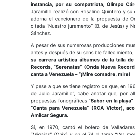
instancia, por su compatriota, Olimpo Cár
Jaramillo realizó con Rosalino Quintero y su 
adorna el cancionero de la propuesta de On
citada “Nuestro juramento” (B. de Jesús) y 
Sánchez.
A pesar de sus numerosas producciones music
antes y después de su sensible fallecimiento
su carrera artística álbumes de la talla de 
Records, “Serenatas” (Onda Nueva Records
canta a Venezuela – “¡Mire comadre, mire!
Y pese a que se tiene registro de que, en 196
de Julio Jaramillo”, cabe anotar que, por al
propuestas fonográficas
“Sabor en la playa”
“Canta para Venezuela” (RCA Victor), aco
Amilcar Segura.
Si, en 1970, cantó el bolero de Valladares
“Migajas” (Onix) y en el 74 el tema “¡Ay, mex