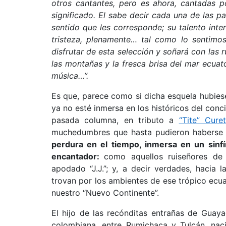
otros cantantes, pero es ahora, cantadas p
significado. El sabe decir cada una de las p
sentido que les corresponde; su talento inter
tristeza, plenamente… tal como lo sentimos
disfrutar de esta selección y soñará con las
las montañas y la fresca brisa del mar ecua
música…”.
Es que, parece como si dicha esquela hubiese 
ya no esté inmersa en los históricos del conc
pasada columna, en tributo a
“Tite” Curet
muchedumbres que hasta pudieron haberse c
perdura en el tiempo, inmersa en un sinfí
encantador:
como aquellos ruiseñores de
apodado “J.J.”; y, a decir verdades, hacia 
trovan por los ambientes de ese trópico ecuat
nuestro “Nuevo Continente”.
El hijo de las recónditas entrañas de Guaya
colombiana, entre Rumichaca y Tulcán, nac