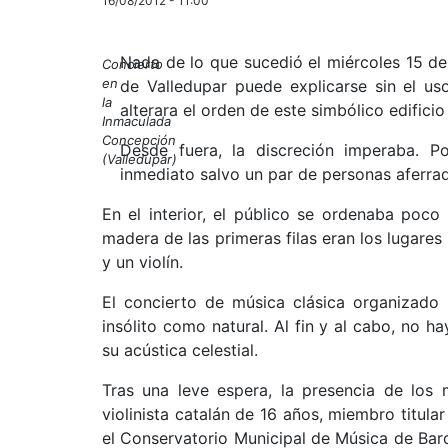
16/08/2012 - 11:00
Nada de lo que sucedió el miércoles 15 de
Concierto
en
de Valledupar puede explicarse sin el u
la
alterara el orden de este simbólico edificio
Inmaculada
Concepción
Desde fuera, la discreción imperaba. P
(Valledupar)
inmediato salvo un par de personas aferrada
En el interior, el público se ordenaba poc
madera de las primeras filas eran los lugares
y un violín.
El concierto de música clásica organizado
insólito como natural. Al fin y al cabo, no h
su acústica celestial.
Tras una leve espera, la presencia de los 
violinista catalán de 16 años, miembro titul
el Conservatorio Municipal de Música de Bar