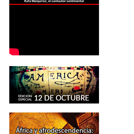
Rafa Manjarrez, el cantautor sentimental