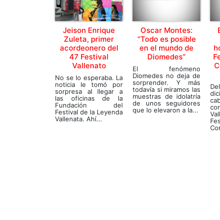
Jeison Enrique
Oscar Montes:
Zuleta, primer
“Todo es posible
acordeonero del
en el mundo de
h
47 Festival
Diomedes”
Fe
Vallenato
C
El fenómeno
Diomedes no deja de
No se lo esperaba. La
sorprender. Y más
noticia le tomó por
De
todavía si miramos las
sorpresa al llegar a
dic
muestras de idolatría
las oficinas de la
ca
de unos seguidores
Fundación del
co
que lo elevaron a la...
Festival de la Leyenda
Va
Vallenata. Ahí...
Fe
Com