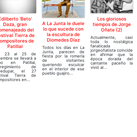
Edilberto ‘Beto’
Los gloriosos
A La Junta le duele
Daza, gran
tiempos de Jorge
lo que sucede con
omenajeado del
Oñate (2)
la escultura de
stival Tierra de
Actualmente, casi
Diomedes Díaz
ompositores de
toda lo nostálgica
Patillal
fanaticada
Todos los días en La
jorgeoñatista coincide
Junta, parecen de
l 23 al 25 de
en afirmar que la
fiesta por la romería
iembre se llevará a
época dorada del
de visitantes
bo en Patillal,
cantante paceño la
queriendo esculcar
rregimiento de
vivió al...
en el interior de ese
lledupar, el 27
pueblo guajiro...
stival Tierra de
positores en...