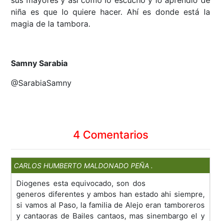
sus mayores y así como lo escuchó y lo aprendió de
niña es que lo quiere hacer. Ahí es donde está la
magia de la tambora.
Samny Sarabia
@SarabiaSamny
4 Comentarios
CARLOS HUMBERTO MALDONADO PEÑA .
08-10-2018 07:19 PM
Diogenes esta equivocado, son dos
generos diferentes y ambos han estado ahi siempre,
si vamos al Paso, la familia de Alejo eran tamboreros
y cantaoras de Bailes cantaos, mas sinembargo el y