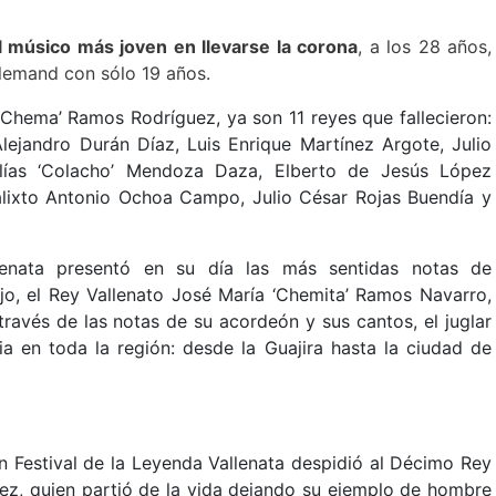
l músico más joven en llevarse la corona
, a los 28 años,
llemand con sólo 19 años.
‘Chema’ Ramos Rodríguez, ya son 11 reyes que fallecieron:
lejandro Durán Díaz, Luis Enrique Martínez Argote, Julio
lías ‘Colacho’ Mendoza Daza, Elberto de Jesús López
alixto Antonio Ochoa Campo, Julio César Rojas Buendía y
lenata presentó en su día las más sentidas notas de
hijo, el Rey Vallenato José María ‘Chemita’ Ramos Navarro,
ravés de las notas de su acordeón y sus cantos, el juglar
ia en toda la región: desde la Guajira hasta la ciudad de
ón Festival de la Leyenda Vallenata despidió al Décimo Rey
ez, quien partió de la vida dejando su ejemplo de hombre