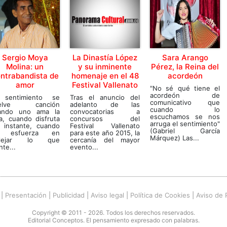
Sergio Moya
La Dinastía López
Sara Arango
Molina: un
y su inminente
Pérez, la Reina del
ntrabandista de
homenaje en el 48
acordeón
amor
Festival Vallenato
"No sé qué tiene el
acordeón de
 sentimiento se
Tras el anuncio del
comunicativo que
elve canción
adelanto de las
cuando lo
ando uno ama la
convocatorias a
escuchamos se nos
a, cuando disfruta
concursos del
arruga el sentimiento"
l instante, cuando
Festival Vallenato
(Gabriel García
 esfuerza en
para este año 2015, la
Márquez) Las...
flejar lo que
cercanía del mayor
nte...
evento...
|
Presentación
|
Publicidad
|
Aviso legal
|
Política de Cookies
|
Aviso de 
Copyright © 2011 - 2026. Todos los derechos reservados.
Editorial Conceptos. El pensamiento expresado con palabras.