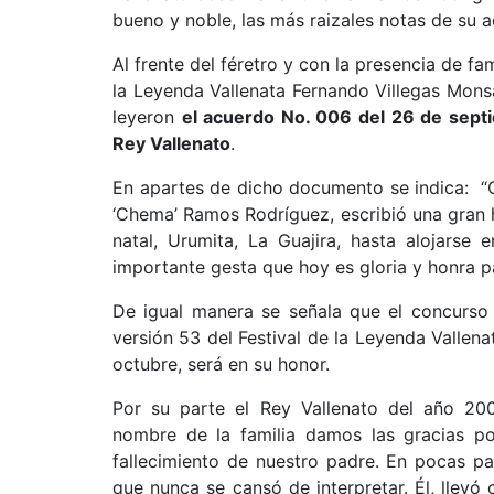
bueno y noble, las más raizales notas de su a
Al frente del féretro y con la presencia de f
la Leyenda Vallenata Fernando Villegas Mons
leyeron
el acuerdo No. 006 del 26 de sept
Rey Vallenato
.
En apartes de dicho documento se indica: “Q
‘Chema’ Ramos Rodríguez, escribió una gran h
natal, Urumita, La Guajira, hasta alojarse
importante gesta que hoy es gloria y honra par
De igual manera se señala que el concurso
versión 53 del Festival de la Leyenda Vallen
octubre, será en su honor.
Por su parte el Rey Vallenato del año 20
nombre de la familia damos las gracias po
fallecimiento de nuestro padre. En pocas pal
que nunca se cansó de interpretar. Él, llevó