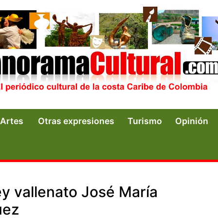
Artes
Otras expresiones
Turismo
Opinión
ey vallenato José María
uez