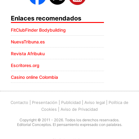
Enlaces recomendados
FitClubFinder Bodybuilding
NuevaTribuna.es
Revista Afribuku
Escritores.org
Casino online Colombia
Contacto
|
Presentación
|
Publicidad
|
Aviso legal
|
Política de
Cookies
|
Aviso de Privacidad
Copyright © 2011 - 2026. Todos los derechos reservados.
Editorial Conceptos. El pensamiento expresado con palabras.