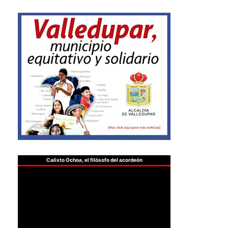
Calixto Ochoa, el filósofo del acordeón