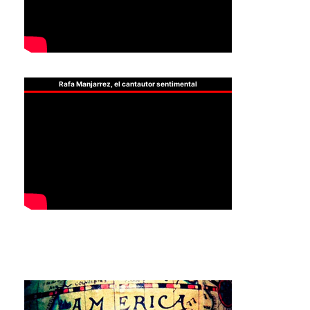
Rafa Manjarrez, el cantautor sentimental