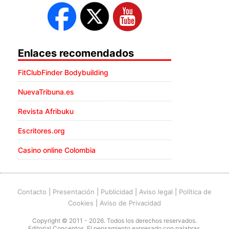
Enlaces recomendados
FitClubFinder Bodybuilding
NuevaTribuna.es
Revista Afribuku
Escritores.org
Casino online Colombia
Contacto
|
Presentación
|
Publicidad
|
Aviso legal
|
Política de
Cookies
|
Aviso de Privacidad
Copyright © 2011 - 2026. Todos los derechos reservados.
Editorial Conceptos. El pensamiento expresado con palabras.