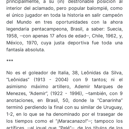
principalmente, a su (in) destronable posición al
interior del aclamado, pero popular balompié, como
el único jugador en toda la historia en salir campeón
del Mundo en tres oportunidades con la ahora
legendaria pentacampeona, Brasil, a saber: Suecia,
__
__
1958,
con apenas 17 años de edad
, Chile, 1962, y,
México, 1970, cuya justa deportiva fue toda una
fantasía absoluta.
***
No es el goleador de Italia, 38, Leônidas da Silva,
“Leônidas” (1913 - 2004) con 9 tantos; ni el
asimismo máximo artillero, Ademir Marques de
__
Menezes, “Ademir”, (1922 - 1996),
también, con 9
anotaciones, en Brasil, 50, donde la “Canarinha”
terminó perdiendo la final con su similar de Uruguay,
1-2, en lo que se ha denominado por el trasegar de
__
los tiempos como el “¡Maracanazo!”
; tampoco los
__
__
artífices,
al igual que “Pelé”
, de los títulos de los