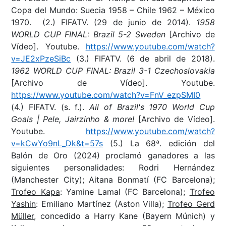
Copa del Mundo: Suecia 1958 – Chile 1962 – México
1970. (2.) FIFATV. (29 de junio de 2014).
1958
WORLD CUP FINAL: Brazil 5-2 Sweden
[Archivo de
Vídeo]. Youtube.
https://www.youtube.com/watch?
v=JE2xPzeSiBc
(3.) FIFATV. (6 de abril de 2018).
1962 WORLD CUP FINAL: Brazil 3-1 Czechoslovakia
[Archivo de Vídeo]. Youtube.
https://www.youtube.com/watch?v=FnV_ezpSMI0
(4.) FIFATV. (s. f.).
All of Brazil's 1970 World Cup
Goals | Pele, Jairzinho & more!
[Archivo de Vídeo].
Youtube.
https://www.youtube.com/watch?
v=kCwYo9nL_Dk&t=57s
(5.) La 68ª. edición del
Balón de Oro (2024) proclamó ganadores a las
siguientes personalidades: Rodri Hernández
(Manchester City); Aitana Bonmatí (FC Barcelona);
Trofeo Kapa
: Yamine Lamal (FC Barcelona);
Trofeo
Yashin
: Emiliano Martínez (Aston Villa);
Trofeo Gerd
Müller
, concedido a Harry Kane (Bayern Múnich) y