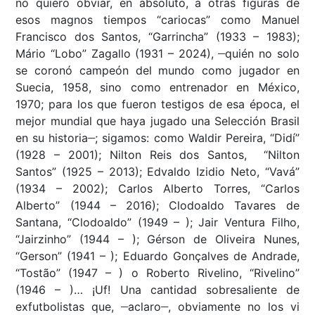
no quiero obviar, en absoluto, a otras figuras de
esos magnos tiempos “cariocas” como Manuel
Francisco dos Santos, “Garrincha” (1933 – 1983);
__
Mário “Lobo” Zagallo (1931 – 2024),
quién no solo
se coronó campeón del mundo como jugador en
Suecia, 1958, sino como entrenador en México,
1970; para los que fueron testigos de esa época, el
mejor mundial que haya jugado una Selección Brasil
__
en su historia
; sigamos: como Waldir Pereira, “Didí”
(1928 – 2001); Nilton Reis dos Santos, “Nilton
Santos” (1925 – 2013); Edvaldo Izidio Neto, “Vavá”
(1934 – 2002); Carlos Alberto Torres, “Carlos
Alberto” (1944 – 2016); Clodoaldo Tavares de
Santana, “Clodoaldo” (1949 – ); Jair Ventura Filho,
“Jairzinho” (1944 – ); Gérson de Oliveira Nunes,
“Gerson” (1941 – ); Eduardo Gonçalves de Andrade,
“Tostão” (1947 – ) o Roberto Rivelino, “Rivelino”
(1946 – )… ¡Uf! Una cantidad sobresaliente de
__
__
exfutbolistas que,
aclaro
, obviamente no los vi