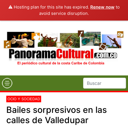
⚠️ Hosting plan for this site has expired.
Renew now
to
avoid service disruption.
OCIO Y SOCIEDAD
Bailes sorpresivos en las
calles de Valledupar