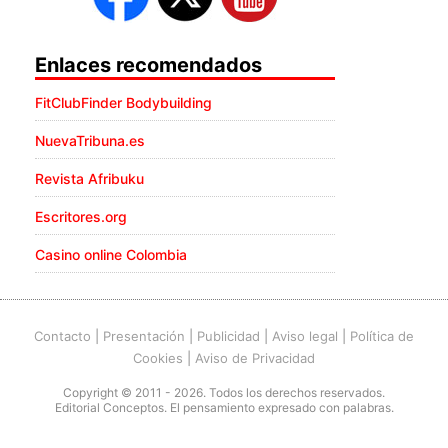
Enlaces recomendados
FitClubFinder Bodybuilding
NuevaTribuna.es
Revista Afribuku
Escritores.org
Casino online Colombia
Contacto
|
Presentación
|
Publicidad
|
Aviso legal
|
Política de
Cookies
|
Aviso de Privacidad
Copyright © 2011 - 2026. Todos los derechos reservados.
Editorial Conceptos. El pensamiento expresado con palabras.