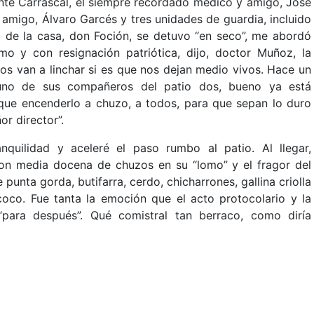
te Carrascal, el siempre recordado médico y amigo, José
 amigo, Álvaro Garcés y tres unidades de guardia, incluido
de la casa, don Foción, se detuvo “en seco”, me abordó
o y con resignación patriótica, dijo, doctor Muñoz, la
os van a linchar si es que nos dejan medio vivos. Hace un
 uno de sus compañeros del patio dos, bueno ya está
 que encenderlo a chuzo, a todos, para que sepan lo duro
r director”.
nquilidad y aceleré el paso rumbo al patio. Al llegar,
on media docena de chuzos en su “lomo” y el fragor del
e punta gorda, butifarra, cerdo, chicharrones, gallina criolla
co. Fue tanta la emoción que el acto protocolario y la
para después”. Qué comistral tan berraco, como diría