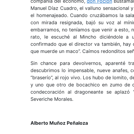
compañía del ecónomo,
don Foción
Bustaman
Manuel Díaz Cuadro, el valluno sensacional y
el homenajeado. Cuando cruzábamos la sala 
con mirada resignada, bajó su voz al mínim
embarramos, no teníamos que venir a esto, n
rato, le escuché al Mincho diciéndole a
confirmado que el director va también, hay
que muerde un maco”. Caímos redonditos seño
Sin chance para devolvernos, aparenté tra
descubrimos lo impensable, nueve anafes, c
“braserío”, al rojo vivo. Los hubo de lomito, d
y uno que otro de bocachico en zumo de co
condecoración al dragoneante se aplazó “
Severiche Morales.
Alberto Muñoz Peñaloza