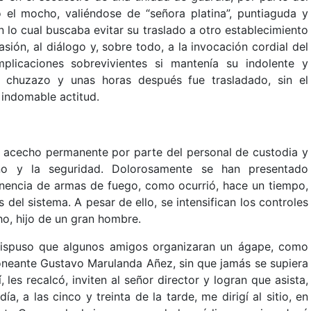
el mocho, valiéndose de “señora platina”, puntiaguda y
 lo cual buscaba evitar su traslado a otro establecimiento
uasión, al diálogo y, sobre todo, a la invocación cordial del
plicaciones sobrevivientes si mantenía su indolente y
el chuzazo y unas horas después fue trasladado, sin el
e indomable actitud.
el acecho permanente por parte del personal de custodia y
erno y la seguridad. Dolorosamente se han presentado
tenencia de armas de fuego, como ocurrió, hace un tiempo,
del sistema. A pesar de ello, se intensifican los controles
o, hijo de un gran hombre.
 dispuso que algunos amigos organizaran un ágape, como
oneante Gustavo Marulanda Añez, sin que jamás se supiera
 les recalcó, inviten al señor director y logran que asista,
ía, a las cinco y treinta de la tarde, me dirigí al sitio, en