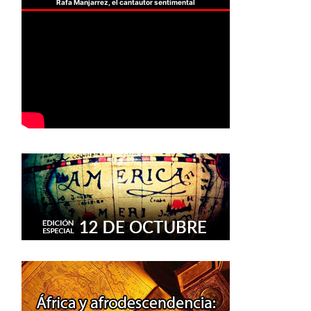
Rafa Manjarrez, el cantautor sentimental