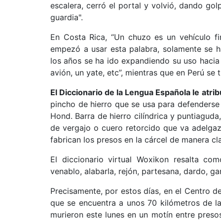
escalera, cerró el portal y volvió, dando gol
guardia".
En Costa Rica, “Un chuzo es un vehículo f
empezó a usar esta palabra, solamente se ha
los años se ha ido expandiendo su uso hacia o
avión, un yate, etc”, mientras que en Perú se 
El Diccionario de la Lengua Española le
atri
pincho de hierro que se usa para defenderse 
Hond. Barra de hierro cilíndrica y puntiaguda
de vergajo o cuero retorcido que va adelgaz
fabrican los presos en la cárcel de manera cla
El diccionario virtual Woxikon resalta com
venablo, alabarla, rejón, partesana, dardo, gar
Precisamente, por estos días, en el Centro d
que se encuentra a unos 70 kilómetros de la
murieron este lunes en un motín entre pres