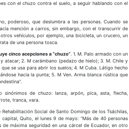
pes con el chuzo contra el suelo, a seguir hablando con el
ino, poderoso, que deslumbra a las personas. Cuando se
cía mención a carros, sin embargo, con el transcurrir de
tros vehículos, por ejemplo, una bicicleta, un crucero, un
trata de una persona tosca.
buye cinco acepciones a “chuzo”
. 1. M. Palo armado con un
y atacar; 2. M carámbano (pedazo de hielo); 3. M. Chile y
, que se usa para abrir los suelos; 4. M Cuba. Látigo hecho
ándose hacia la punta; 5. M Ven. Arma blanca rústica que
ndestina”.
o sinónimos de chuzo: lanza, arpón, pica, asta, flecha,
rote, tranca, vara.
e Rehabilitación Social de Santo Domingo de los Tsáchilas,
 capital, Quito, el lunes 9 de mayo: “Más de 40 personas
os de máxima seguridad en una cárcel de Ecuador, en otro