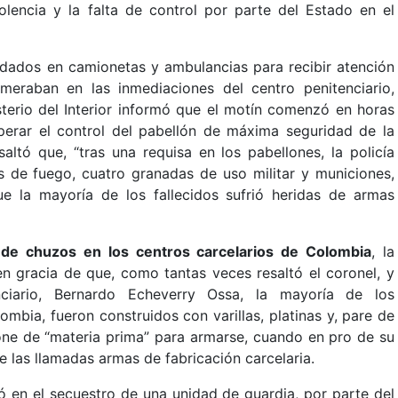
olencia y la falta de control por parte del Estado en el
adados en camionetas y ambulancias para recibir atención
meraban en las inmediaciones del centro penitenciario,
sterio del Interior informó que el motín comenzó en horas
perar el control del pabellón de máxima seguridad de la
altó que, “tras una requisa en los pabellones, la policía
de fuego, cuatro granadas de uso militar y municiones,
que la mayoría de los fallecidos sufrió heridas de armas
de chuzos en los centros carcelarios de Colombia
, la
en gracia de que, como tantas veces resaltó el coronel, y
enciario, Bernardo Echeverry Ossa, la mayoría de los
mbia, fueron construidos con varillas, platinas y, pare de
pone de “materia prima” para armarse, cuando en pro de su
de las llamadas armas de fabricación carcelaria.
ó en el secuestro de una unidad de guardia, por parte del