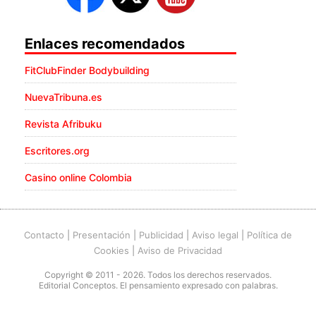
Enlaces recomendados
FitClubFinder Bodybuilding
NuevaTribuna.es
Revista Afribuku
Escritores.org
Casino online Colombia
Contacto
|
Presentación
|
Publicidad
|
Aviso legal
|
Política de
Cookies
|
Aviso de Privacidad
Copyright © 2011 - 2026. Todos los derechos reservados.
Editorial Conceptos. El pensamiento expresado con palabras.