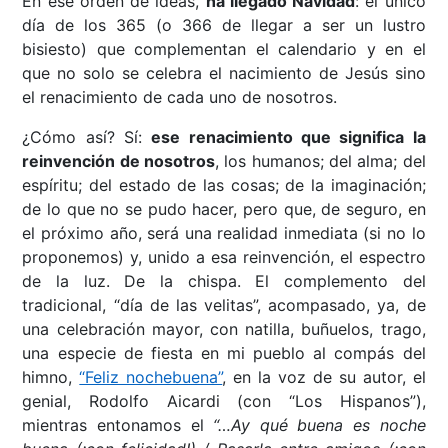
En ese orden de ideas,
ha llegado Navidad
: el único
día de los 365 (o 366 de llegar a ser un lustro
bisiesto) que complementan el calendario y en el
que no solo se celebra el nacimiento de Jesús sino
el renacimiento de cada uno de nosotros.
¿Cómo así? Sí:
ese renacimiento que significa la
reinvención de nosotros
, los humanos; del alma; del
espíritu; del estado de las cosas; de la imaginación;
de lo que no se pudo hacer, pero que, de seguro, en
el próximo año, será una realidad inmediata (si no lo
proponemos) y, unido a esa reinvención, el espectro
de la luz. De la chispa. El complemento del
tradicional, “día de las velitas”, acompasado, ya, de
una celebración mayor, con natilla, buñuelos, trago,
una especie de fiesta en mi pueblo al compás del
himno,
“Feliz nochebuena”
, en la voz de su autor, el
genial, Rodolfo Aicardi (con “Los Hispanos”),
mientras entonamos el
“…Ay qué buena es noche