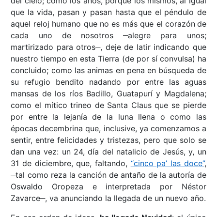
del cielo; como los años, porque los mismos, al igual
que la vida, pasan y pasan hasta que el péndulo de
aquel reloj humano que no es más que el corazón
de
__
cada uno de nosotros
alegre para unos;
__
martirizado para otros
, deje de latir indicando que
nuestro tiempo en esta Tierra (de por sí convulsa) ha
concluido; como las animas en pena en búsqueda de
su refugio bendito nadando por entre las aguas
mansas de los ríos Badillo, Guatapurí y Magdalena;
como el mítico trineo de Santa Claus que se pierde
por entre la lejanía de la luna llena o como las
épocas decembrina que, inclusive, ya comenzamos a
sentir, entre felicidades y tristezas, pero que solo se
dan una vez: un 24, día del natalicio de Jesús, y, un
31 de diciembre, que, faltando,
“cinco pa’ las doce”
,
__
tal como reza la canción de antaño de la autoría de
Oswaldo Oropeza e interpretada por Néstor
__
Zavarce
, va anunciando la llegada de un nuevo año.