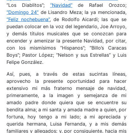
“Los Diablitos”;
“Navidad”
de Rafael Orozco;
“Domingo 24”
de Lisandro Meza; la ya mencionada,
“Feliz nochebuena”
, de Rodolfo Aicardi; las que se
puedan colocar en la voz del legendario, Joe Arroyo,
y demás títulos musicales que se conozcan para
encender y amenizar la presente Navidad, por citar,
con los mismísimos “Hispanos”; “Billo’s Caracas
Boys”; Pastor López; “Nelson y sus Estrellas” y Luis
Felipe González.
Así, pues, a través de estas sucintas líneas,
aprovecho la presente oportunidad para hacer
extensivo mi más fraterno mensaje de navidad,
primeramente, a la imagen y semejanza de mi
amado padre donde quiera que se encuentre su
bendita alma; a mi santa y amada madre a quien, por
fortuna, hoy tengo a mi lado; a mi apreciada y
querida hermana, Luisa Fernanda, y a mis demás
familiares y allegados; y, por consiguiente, hacia mis