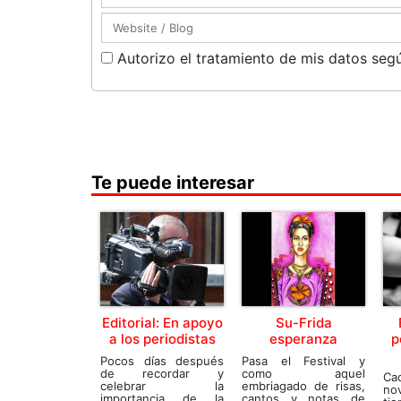
Autorizo el tratamiento de mis datos segú
Te puede interesar
Editorial: En apoyo
Su-Frida
a los periodistas
esperanza
p
Pocos días después
Pasa el Festival y
de recordar y
como aquel
Ca
celebrar la
embriagado de risas,
no
importancia de la
cantos y notas de