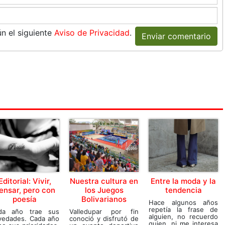
n el siguiente
Aviso de Privacidad
.
Enviar comentario
Editorial: Vivir,
Nuestra cultura en
Entre la moda y la
ensar, pero con
los Juegos
tendencia
poesía
Bolivarianos
Hace algunos años
repetía la frase de
da año trae sus
Valledupar por fin
alguien, no recuerdo
vedades. Cada año
conoció y disfrutó de
quien, ni me interesa