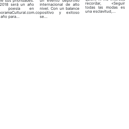
ne sus prioridades.
un evento deportivo
recordar, «Seguir
 2018 será un año
internacional de alto
todas las modas es
e poesía en
nivel. Con un balance
una esclavitud,...
noramaCultural.com.co.
positivo y exitoso
año para...
se...