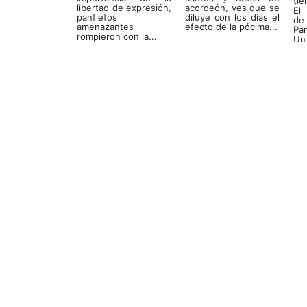
tie
libertad de expresión,
acordeón, ves que se
El
panfletos
diluye con los días el
d
amenazantes
efecto de la pócima...
Pa
rompieron con la...
Un 