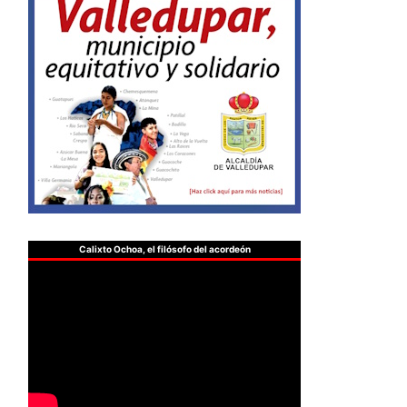
Calixto Ochoa, el filósofo del acordeón