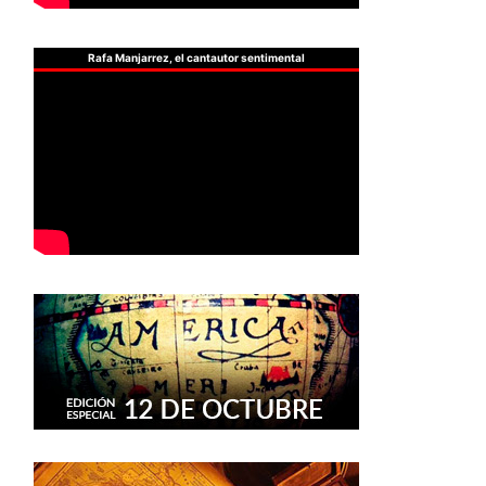
Rafa Manjarrez, el cantautor sentimental