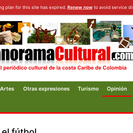
ng plan for this site has expired.
Renew now
to avoid service di
Artes
Otras expresiones
Turismo
Opinión
el fútbol