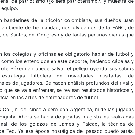
eñal de patriotismo (¿o será patrioterismo?) y muestra de
 equipo.
 banderines de la tricolor colombiana, sus dueños usan
 un ambiente de hermandad, nos olvidamos de la FARC, de
, de Santos, del Congreso y de tantas penurias diarias que
n los colegios y oficinas es obligatorio hablar de fútbol y
como los entendidos en este deporte, haciendo cábalas y
rofe Pékerman puede salvar el pellejo oyendo sus sabios
estrategia futbolera de novedades inusitadas, de
ales de jugadores. Se hacen análisis profundos del rival y
po que se va a enfrentar, se revisan resultados históricos y
ncia en las artes de entrenadores de fútbol.
Coll, ni del cinco a cero con Argentina, ni de las jugadas
Higuita. Ahora se habla de jugadas magistrales realizadas
onal, de los golazos de James y Falcao, la técnica de
 de Teo. Ya esa época nostálgica del pasado quedó atrás,