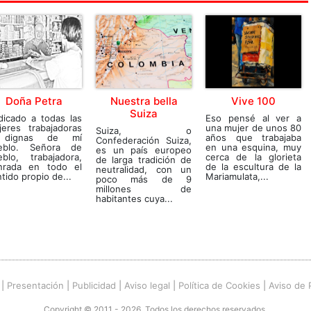
Doña Petra
Nuestra bella
Vive 100
Suiza
dicado a todas las
Eso pensé al ver a
jeres trabajadoras
una mujer de unos 80
Suiza, o
dignas de mí
años que trabajaba
Confederación Suiza,
eblo. Señora de
en una esquina, muy
es un país europeo
eblo, trabajadora,
cerca de la glorieta
de larga tradición de
nrada en todo el
de la escultura de la
neutralidad, con un
tido propio de...
Mariamulata,...
poco más de 9
millones de
habitantes cuya...
|
Presentación
|
Publicidad
|
Aviso legal
|
Política de Cookies
|
Aviso de 
Copyright © 2011 - 2026. Todos los derechos reservados.