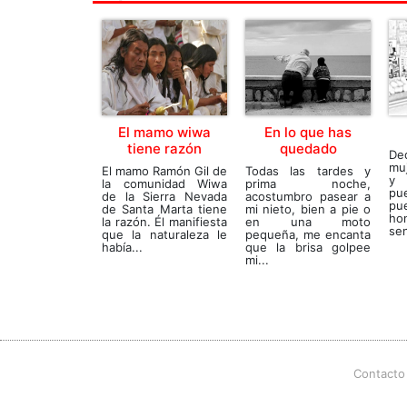
El mamo wiwa
En lo que has
tiene razón
quedado
De
mu
El mamo Ramón Gil de
Todas las tardes y
y 
la comunidad Wiwa
prima noche,
pu
de la Sierra Nevada
acostumbro pasear a
pu
de Santa Marta tiene
mi nieto, bien a pie o
ho
la razón. Él manifiesta
en una moto
sen
que la naturaleza le
pequeña, me encanta
había...
que la brisa golpee
mi...
Contacto