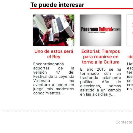
Te puede interesar
Uno de estos será
Editorial: Tiempos
el Rey
para reunirse en
id
torno a la Cultura
Encontrándonos
Ll
adportas de la
es
El año 2015 se ha
versión 47 del
ter
terminado con un
Festival de la Leyenda
ide
trasfondo altamente
Vallenata me
ce
político. Año de
aventuro a poner en
cre
elecciones, hemos
juego mis modestos
un 
asistido a un cambio
conocimientos...
en las alcaldías y...
Contacto