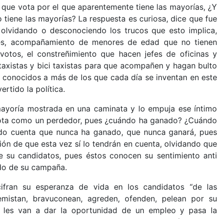
l que vota por el que aparentemente tiene las mayorías, ¿Y
tiene las mayorías? La respuesta es curiosa, dice que fue
olvidando o desconociendo los trucos que esto implica,
res, acompañamiento de menores de edad que no tienen
 votos, el constreñimiento que hacen jefes de oficinas y
axistas y bici taxistas para que acompañen y hagan bulto
y conocidos a más de los que cada día se inventan en este
rtido la política.
 mayoría mostrada en una caminata y lo empuja ese íntimo
enota como un perdedor, pues ¿cuándo ha ganado? ¿Cuándo
ado cuenta que nunca ha ganado, que nunca ganará, pues
usión de que esta vez sí lo tendrán en cuenta, olvidando que
te su candidatos, pues éstos conocen su sentimiento anti
udo de su campaña.
fran su esperanza de vida en los candidatos “de las
emistan, bravuconean, agreden, ofenden, pelean por su
, les van a dar la oportunidad de un empleo y pasa la