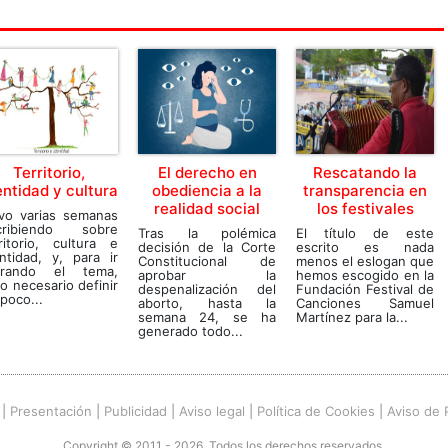
Territorio,
El derecho en
Rescatando la
entidad y cultura
obediencia a la
transparencia en
realidad social
los festivales
evo varias semanas
cribiendo sobre
Tras la polémica
El título de este
ritorio, cultura e
decisión de la Corte
escrito es nada
ntidad, y, para ir
Constitucional de
menos el eslogan que
rrando el tema,
aprobar la
hemos escogido en la
o necesario definir
despenalización del
Fundación Festival de
poco...
aborto, hasta la
Canciones Samuel
semana 24, se ha
Martínez para la...
generado todo...
|
Presentación
|
Publicidad
|
Aviso legal
|
Política de Cookies
|
Aviso de 
Copyright © 2011 - 2026. Todos los derechos reservados.