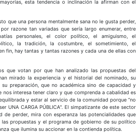
ayorías, esta tendencia o inclinación la afirman con el
esto que una persona mentalmente sana no le gusta perder,
or razone tan variadas que sería largo enumerar, entre
patías personales, el color político, el amiguismo, el
tico, la tradición, la costumbre, el sometimiento, el
en fin, hay tantas y tantas razones y cada una de ellas con
los que votan por que han analizado las propuestas del
han mirado la experiencia y el historial del nominado, su
, su preparación, que no académica sino de capacidad y
ue nos interesa tener claro y que comprenda a cabalidad es
equilibrada y estar al servicio de la comunidad porque “no
er UNA CARGA PÚBLICA". El simpatizante de este sector
dad de perder, mira con esperanza las potencialidades que
, las propuestas y el programa de gobierno de su político
nza que ilumina su accionar en la contienda política.