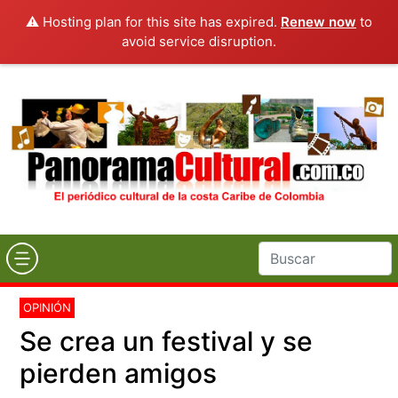
⚠️ Hosting plan for this site has expired.
Renew now
to
avoid service disruption.
OPINIÓN
Se crea un festival y se
pierden amigos