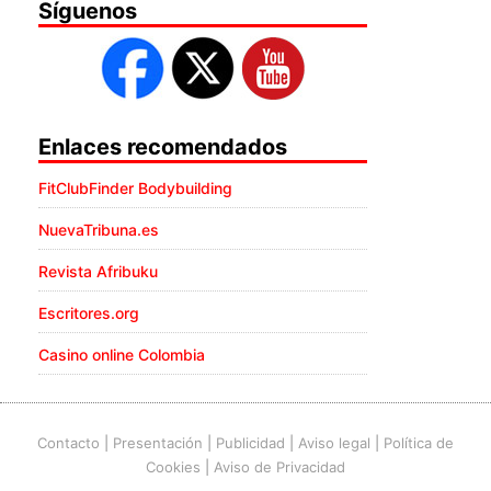
Síguenos
Enlaces recomendados
FitClubFinder Bodybuilding
NuevaTribuna.es
Revista Afribuku
Escritores.org
Casino online Colombia
Contacto
|
Presentación
|
Publicidad
|
Aviso legal
|
Política de
Cookies
|
Aviso de Privacidad