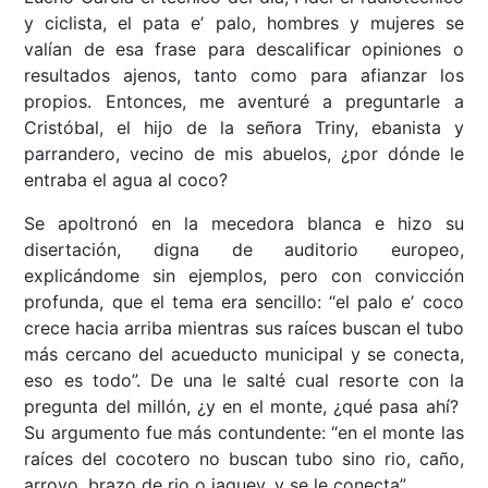
y ciclista, el pata e’ palo, hombres y mujeres se
valían de esa frase para descalificar opiniones o
resultados ajenos, tanto como para afianzar los
propios. Entonces, me aventuré a preguntarle a
Cristóbal, el hijo de la señora Triny, ebanista y
parrandero, vecino de mis abuelos, ¿por dónde le
entraba el agua al coco?
Se apoltronó en la mecedora blanca e hizo su
disertación, digna de auditorio europeo,
explicándome sin ejemplos, pero con convicción
profunda, que el tema era sencillo: “el palo e’ coco
crece hacia arriba mientras sus raíces buscan el tubo
más cercano del acueducto municipal y se conecta,
eso es todo”. De una le salté cual resorte con la
pregunta del millón, ¿y en el monte, ¿qué pasa ahí?
Su argumento fue más contundente: “en el monte las
raíces del cocotero no buscan tubo sino rio, caño,
arroyo, brazo de rio o jaguey, y se le conecta”.