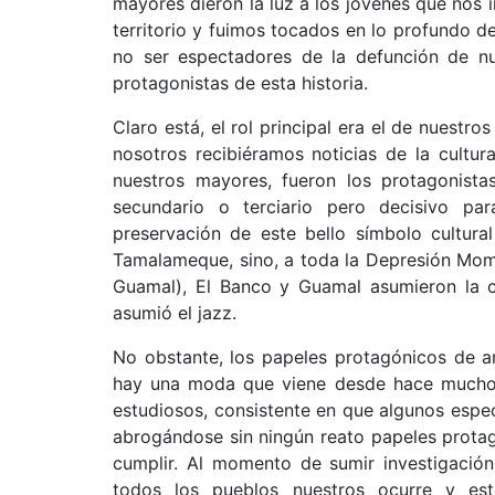
mayores dieron la luz a los jóvenes que nos 
territorio y fuimos tocados en lo profundo 
no ser espectadores de la defunción de nues
protagonistas de esta historia.
Claro está, el rol principal era el de nuestr
nosotros recibiéramos noticias de la cultura
nuestros mayores, fueron los protagonist
secundario o terciario pero decisivo para
preservación de este bello símbolo cultura
Tamalameque, sino, a toda la Depresión Mom
Guamal), El Banco y Guamal asumieron la
asumió el jazz.
No obstante, los papeles protagónicos de an
hay una moda que viene desde hace mucho ti
estudiosos, consistente en que algunos espect
abrogándose sin ningún reato papeles prota
cumplir. Al momento de sumir investigación
todos los pueblos nuestros ocurre y es