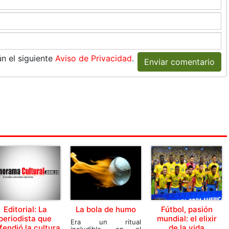
n el siguiente
Aviso de Privacidad
.
Enviar comentario
Editorial: La
La bola de humo
Fútbol, pasión
periodista que
mundial: el elixir
Era un ritual
fendió la cultura
de la vida