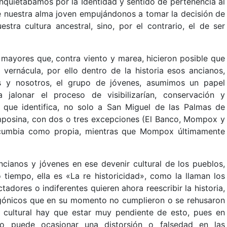
inquietábamos por la Identidad y sentido de pertenencia al
de nuestra alma joven empujándonos a tomar la decisión de
tra cultura ancestral, sino, por el contrario, el de ser
os mayores que, contra viento y marea, hicieron posible que
 vernácula, por ello dentro de la historia esos ancianos,
as y nosotros, el grupo de jóvenes, asumimos un papel
 jalonar el proceso de visibilizarían, conservación y
l que identifica, no solo a San Miguel de las Palmas de
posina, con dos o tres excepciones (El Banco, Mompox y
 cumbia como propia, mientras que Mompox últimamente
cianos y jóvenes en ese devenir cultural de los pueblos,
empo, ella es «La re historicidad», como la llaman los
adores o indiferentes quieren ahora reescribir la historia,
gónicos que en su momento no cumplieron o se rehusaron
 cultural hay que estar muy pendiente de esto, pues en
to puede ocasionar una distorsión o falsedad en las