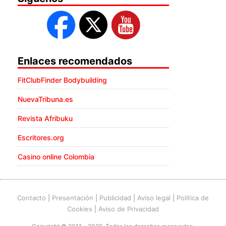
Enlaces recomendados
FitClubFinder Bodybuilding
NuevaTribuna.es
Revista Afribuku
Escritores.org
Casino online Colombia
Contacto
|
Presentación
|
Publicidad
|
Aviso legal
|
Política de
Cookies
|
Aviso de Privacidad