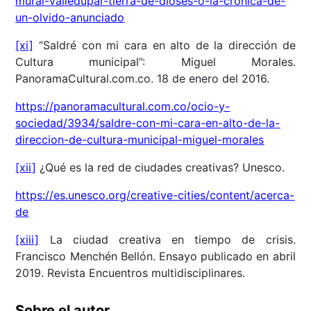
mural-valledupar-tierra-de-dioses-o-la-cronica-de-
un-olvido-anunciado
[xi]
“Saldré con mi cara en alto de la dirección de
Cultura municipal”: Miguel Morales.
PanoramaCultural.com.co. 18 de enero del 2016.
https://panoramacultural.com.co/ocio-y-
sociedad/3934/saldre-con-mi-cara-en-alto-de-la-
direccion-de-cultura-municipal-miguel-morales
[xii]
¿Qué es la red de ciudades creativas? Unesco.
https://es.unesco.org/creative-cities/content/acerca-
de
[xiii]
La ciudad creativa en tiempo de crisis.
Francisco Menchén Bellón. Ensayo publicado en abril
2019. Revista Encuentros multidisciplinares.
Sobre el autor