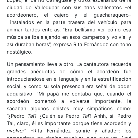
López, el barrio Cañaguate y otros escenarios de la
ciudad de Valledupar con sus tríos vallenatos –el
acordeonero, el cajero y el guacharaquero–
instalados en la parte trasera del vehículo para
animar tardes enteras. “Era bellísimo ver cómo esa
música se iba alejando en esos camperos y volvía, y
así duraban horas”, expresa Rita Fernández con tono
nostálgico.
Un pensamiento lleva a otro. La cantautora recuerda
grandes anécdotas de cómo el acordeón fue
introduciéndose en el lenguaje y en la estratificación
social, y cómo su sola presencia era señal de poder
adquisitivo. “Mi papá me contaba que, cuando el
acordeón comenzó a volverse importante, le
sacaban algunos chistes muy simpáticos como:
“¿Pedro
Tal
? ¿Quién es Pedro
Tal
? Ahhh, sí. Pedro
Tal, claro, él es importante porque tiene acordeón y
rivolver
” –Rita Fernández sonríe y añade–: los