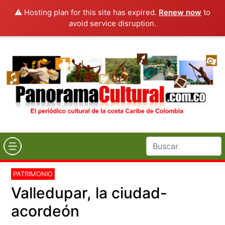
⚠️ Hosting plan for this site has expired.
Renew now
to
avoid service disruption.
PATRIMONIO
Valledupar, la ciudad-
acordeón