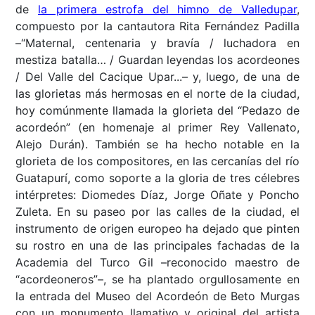
de
la primera estrofa del himno de Valledupar
,
compuesto por la cantautora Rita Fernández Padilla
–“Maternal, centenaria y bravía / luchadora en
mestiza batalla… / Guardan leyendas los acordeones
/ Del Valle del Cacique Upar...– y, luego, de una de
las glorietas más hermosas en el norte de la ciudad,
hoy comúnmente llamada la glorieta del “Pedazo de
acordeón” (en homenaje al primer Rey Vallenato,
Alejo Durán). También se ha hecho notable en la
glorieta de los compositores, en las cercanías del río
Guatapurí, como soporte a la gloria de tres célebres
intérpretes: Diomedes Díaz, Jorge Oñate y Poncho
Zuleta. En su paseo por las calles de la ciudad, el
instrumento de origen europeo ha dejado que pinten
su rostro en una de las principales fachadas de la
Academia del Turco Gil –reconocido maestro de
“acordeoneros”–, se ha plantado orgullosamente en
la entrada del Museo del Acordeón de Beto Murgas
con un monumento llamativo y original del artista