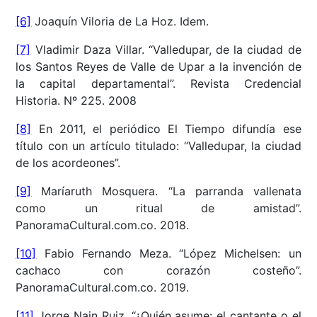
[6]
Joaquín Viloria de La Hoz. Idem.
[7]
Vladimir Daza Villar. “Valledupar, de la ciudad de
los Santos Reyes de Valle de Upar a la invención de
la capital departamental”. Revista Credencial
Historia. Nº 225. 2008
[8]
En 2011, el periódico El Tiempo difundía ese
título con un artículo titulado: “Valledupar, la ciudad
de los acordeones”.
[9]
Maríaruth Mosquera. “La parranda vallenata
como un ritual de amistad”.
PanoramaCultural.com.co. 2018.
[10]
Fabio Fernando Meza. “López Michelsen: un
cachaco con corazón costeño”.
PanoramaCultural.com.co. 2019.
[11]
Jorge Nain Ruiz. “¿Quién asume: el cantante o el