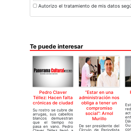
Autorizo el tratamiento de mis datos segú
Te puede interesar
Pedro Claver
“Estar en una
Téllez: Hacen falta
administración nos
crónicas de ciudad
obliga a tener un
Es
compromiso
re
Su rostro se cubre de
social”: Arnol
ac
arrugas, sus cabellos
en
blancos demuestran
Murillo
Dá
que el tiempo no
Gu
De ser presidente del
pasa en vano. Pedro
co
Círculo de Periodista
Claver Téllez llegó a