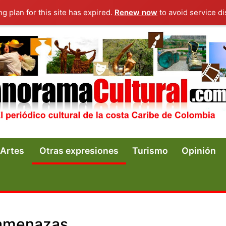
ng plan for this site has expired.
Renew now
to avoid service di
Artes
Otras expresiones
Turismo
Opinión
s amenazas