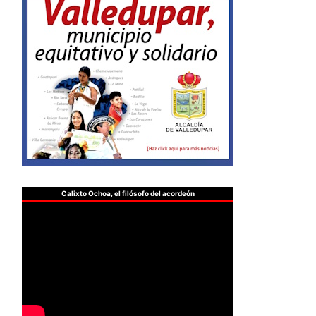
Calixto Ochoa, el filósofo del acordeón