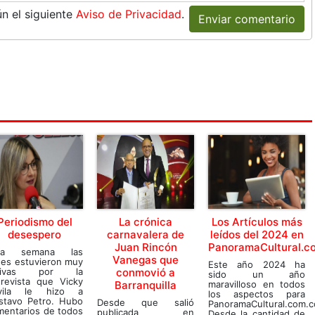
n el siguiente
Aviso de Privacidad
.
Enviar comentario
Periodismo del
La crónica
Los Artículos más
desespero
carnavalera de
leídos del 2024 en
Juan Rincón
PanoramaCultural.c
ta semana las
Vanegas que
des estuvieron muy
Este año 2024 ha
tivas por la
conmovió a
sido un año
trevista que Vicky
Barranquilla
maravilloso en todos
vila le hizo a
los aspectos para
stavo Petro. Hubo
Desde que salió
PanoramaCultural.com.c
mentarios de todos
publicada en
Desde la cantidad de