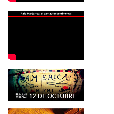
Rafa Manjarrez, el cantautor sentimental