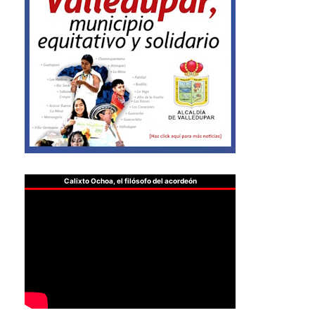
Calixto Ochoa, el filósofo del acordeón