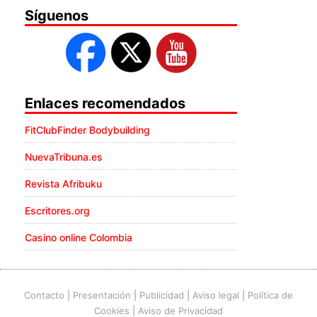
Síguenos
Enlaces recomendados
FitClubFinder Bodybuilding
NuevaTribuna.es
Revista Afribuku
Escritores.org
Casino online Colombia
Contacto
|
Presentación
|
Publicidad
|
Aviso legal
|
Política de
Cookies
|
Aviso de Privacidad