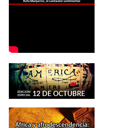
Rafa Manjarrez, el cantautor sentimental