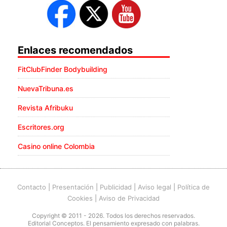
Enlaces recomendados
FitClubFinder Bodybuilding
NuevaTribuna.es
Revista Afribuku
Escritores.org
Casino online Colombia
Contacto
|
Presentación
|
Publicidad
|
Aviso legal
|
Política de
Cookies
|
Aviso de Privacidad
Copyright © 2011 - 2026. Todos los derechos reservados.
Editorial Conceptos. El pensamiento expresado con palabras.