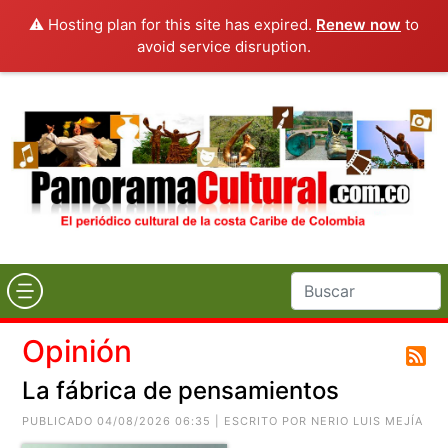
⚠️ Hosting plan for this site has expired.
Renew now
to
avoid service disruption.
Opinión
La fábrica de pensamientos
PUBLICADO 04/08/2026 06:35 | ESCRITO POR
NERIO LUIS MEJÍA