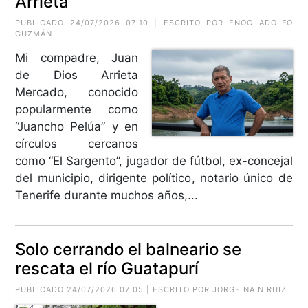
Arrieta
PUBLICADO 24/07/2026 07:10 | ESCRITO POR
ENOC ADOLFO
GUZMÁN
Mi compadre, Juan
de Dios Arrieta
Mercado, conocido
popularmente como
“Juancho Pelúa” y en
círculos cercanos
como “El Sargento”, jugador de fútbol, ex-concejal
del municipio, dirigente político, notario único de
Tenerife durante muchos años,...
Solo cerrando el balneario se
rescata el río Guatapurí
PUBLICADO 24/07/2026 07:05 | ESCRITO POR
JORGE NAIN RUIZ