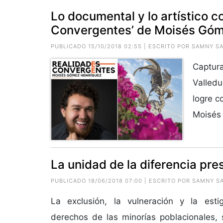
Lo documental y lo artístico c
Convergentes’ de Moisés Gó
PUBLICADO 15/10/2018 02:55 | ESCRITO POR SAMNY S
Captura
Valledu
logre c
Moisés 
La unidad de la diferencia pr
PUBLICADO 18/06/2018 07:00 | ESCRITO POR SAMNY S
La exclusión, la vulneración y la esti
derechos de las minorías poblacionales,