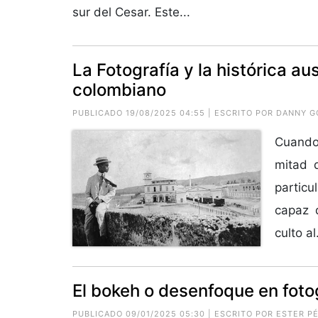
sur del Cesar. Este...
La Fotografía y la histórica au
colombiano
PUBLICADO 19/08/2025 04:55 | ESCRITO POR DANNY 
Cuando 
mitad d
partic
capaz 
culto al.
El bokeh o desenfoque en foto
PUBLICADO 09/01/2025 05:30 | ESCRITO POR ESTER P