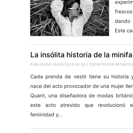
experi
fresco
dando p
Este ca
La insólita historia de la minif
PUBLICADO 19/06/2025 04:45 | ESCRITO POR REDACCI
Cada prenda de vestir tiene su historia y
nace del acto provocador de una mujer lle
Quant, una diseñadora de modas británic
este acto atrevido que revolucionó 
feminidad y...