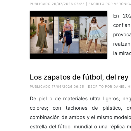
PUBLICADO 29/07/2026 06:25 | ESCRITO POR VERÓNIC
En 202
confian
provoca
realzan
la mirad
Los zapatos de fútbol, del rey 
PUBLICADO 17/06/2026 06:25 | ESCRITO POR DANIEL H
De piel o de materiales ultra ligeros; ne
colores; con tachones de plástico, 
combinación de ambos y el mismo modelo q
estrella del fútbol mundial o una réplica