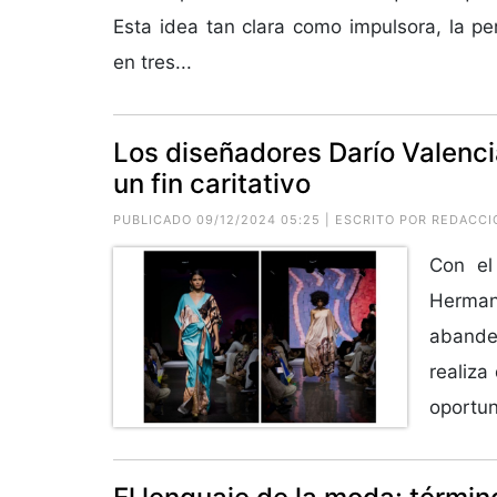
Esta idea tan clara como impulsora, la pe
en tres...
Los diseñadores Darío Valenci
un fin caritativo
PUBLICADO 09/12/2024 05:25 | ESCRITO POR REDACCI
Con el
Herman
abander
realiza
oportun