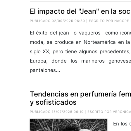
El impacto del "Jean" en la so
PUBLICADO 02/09/2025 06:30 | ESCRITO POR NAGORE 
El éxito del jean –o vaqueros– como icono
moda, se produce en Norteamérica en la
siglo XX; pero tiene algunos precedentes,
Europa, donde los marineros genovese
pantalones...
Tendencias en perfumería feme
y sofisticados
PUBLICADO 15/07/2025 06:10 | ESCRITO POR VERÓNIC
En los 