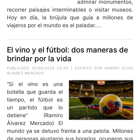
admirar monumentos,
recorrer paisajes interminables o visitar museos.
Hoy en día, la brújula que guía a millones de
viajeros por el mundo es el paladar....
El vino y el fútbol: dos maneras de
brindar por la vida
PUBLICADO 30/06/2026 05:55 | ESCRITO POR
RAMIRO ELÍAS
ÁLVAREZ MERCADO
“Si el vino es una
botella que guarda el
tiempo, el fútbol es
un partido que lo
detiene” (Ramiro
Álvarez Mercado) El
mundo ya se detuvo frente a una pelota. Millones
de personas ajustaron sus horarios, ocuparon sus