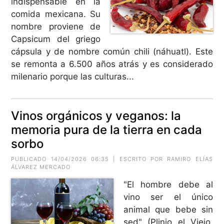
indispensable en la
comida mexicana. Su
nombre proviene de
Capsicum del griego
cápsula y de nombre común chili (náhuatl). Este
se remonta a 6.500 años atrás y es considerado
milenario porque las culturas...
Vinos orgánicos y veganos: la
memoria pura de la tierra en cada
sorbo
PUBLICADO 14/04/2026 06:35 | ESCRITO POR
RAMIRO ELÍAS
ÁLVAREZ MERCADO
"El hombre debe al
vino ser el único
animal que bebe sin
sed" (Plinio el Viejo,