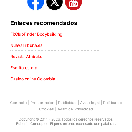
Enlaces recomendados
FitClubFinder Bodybuilding
NuevaTribuna.es
Revista Afribuku
Escritores.org
Casino online Colombia
Contacto
|
Presentación
|
Publicidad
|
Aviso legal
|
Política de
Cookies
|
Aviso de Privacidad
Copyright © 2011 - 2026. Todos los derechos reservados.
Editorial Conceptos. El pensamiento expresado con palabras.