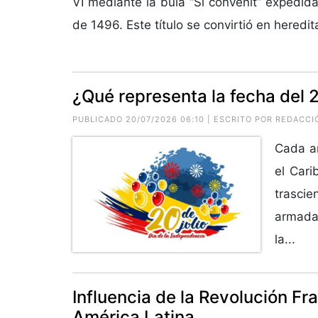
VI mediante la bula “Si convenit” expedid
de 1496. Este título se convirtió en heredita
¿Qué representa la fecha del 2
PUBLICADO 20/07/2026 06:10 | ESCRITO POR REDACCI
Cada añ
el Cari
trascie
armada
la...
Influencia de la Revolución F
América Latina