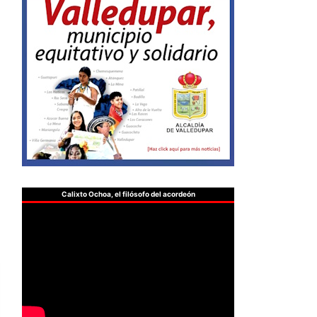
Calixto Ochoa, el filósofo del acordeón