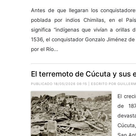
Antes de que llegaran los conquistadore
poblada por indios Chimilas, en el Pa
significa “indígenas que vivían a orillas 
1536, el conquistador Gonzalo Jiménez d
por el Río...
El terremoto de Cúcuta y sus 
PUBLICADO 18/05/2026 06:15 | ESCRITO POR GUILLE
El crec
de 18
devasta
Cúcuta,
San Ant