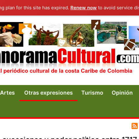
ng plan for this site has expired.
Renew now
to avoid service di
Artes
Otras expresiones
Turismo
Opinión