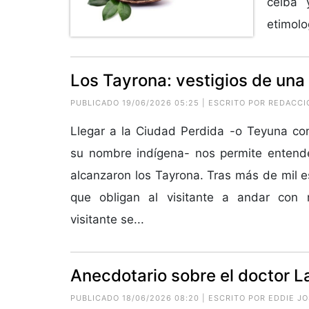
ceiba 
etimolo
Los Tayrona: vestigios de una 
PUBLICADO 19/06/2026 05:25 | ESCRITO POR REDACCI
Llegar a la Ciudad Perdida -o Teyuna co
su nombre indígena- nos permite entende
alcanzaron los Tayrona. Tras más de mil e
que obligan al visitante a andar con
visitante se...
Anecdotario sobre el doctor 
PUBLICADO 18/06/2026 08:20 | ESCRITO POR
EDDIE JO