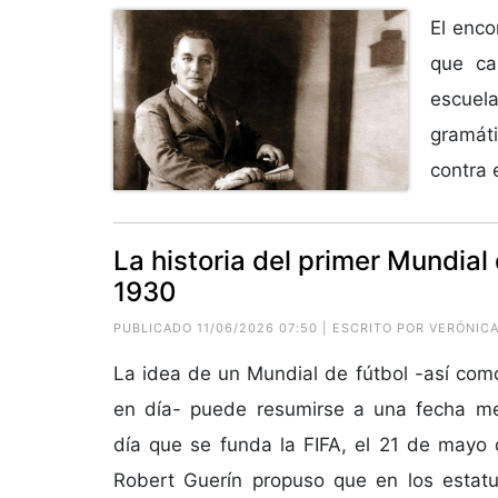
El enco
que ca
escuel
gramáti
contra e
La historia del primer Mundia
1930
PUBLICADO 11/06/2026 07:50 | ESCRITO POR VERÓNIC
La idea de un Mundial de fútbol -así co
en día- puede resumirse a una fecha m
día que se funda la FIFA, el 21 de mayo 
Robert Guerín propuso que en los estat