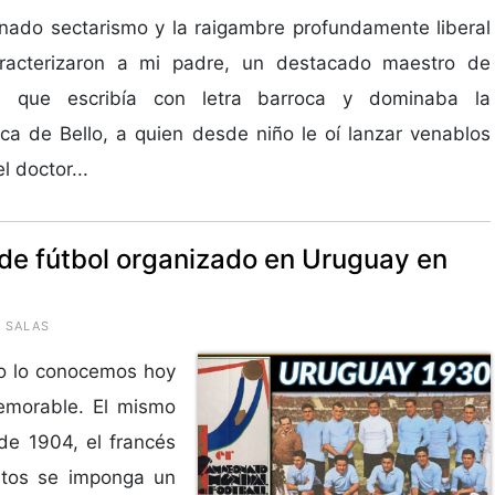
nado sectarismo y la raigambre profundamente liberal
racterizaron a mi padre, un destacado maestro de
a que escribía con letra barroca y dominaba la
ca de Bello, a quien desde niño le oí lanzar venablos
l doctor...
l de fútbol organizado en Uruguay en
A SALAS
mo lo conocemos hoy
emorable. El mismo
de 1904, el francés
utos se imponga un